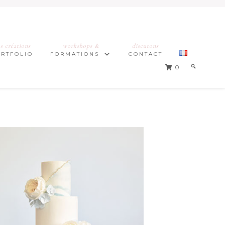
s créations
workshops &
discutons
ORTFOLIO
FORMATIONS
CONTACT
0