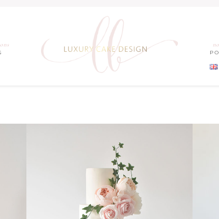
ions
no
G
P