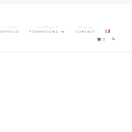
s créations
workshops &
discutons
ORTFOLIO
FORMATIONS
CONTACT
0