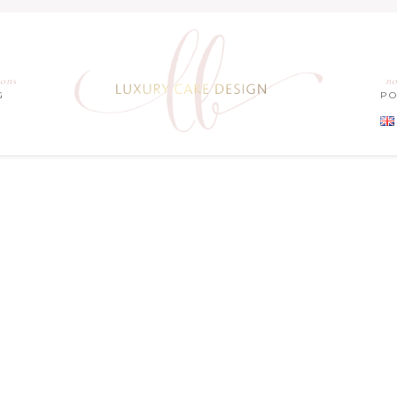
ions
no
G
P