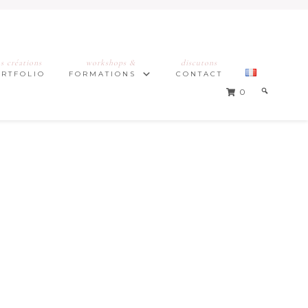
s créations
workshops &
discutons
ORTFOLIO
FORMATIONS
CONTACT
0