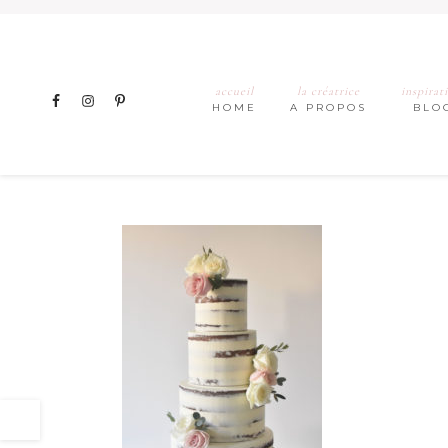
accueil
la créatrice
inspirat
HOME
A PROPOS
BLO