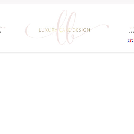
ions
no
G
P