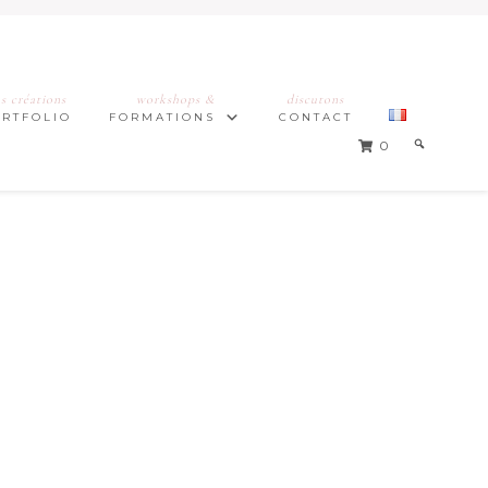
s créations
workshops &
discutons
ORTFOLIO
FORMATIONS
CONTACT
0