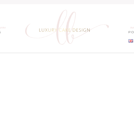
ions
no
G
P